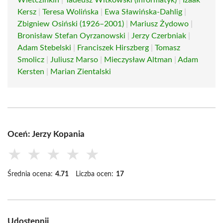
Wietczinkin
|
Tadeusz Witkowski (informatyk)
|
Izaak
Kersz
|
Teresa Wolińska
|
Ewa Sławińska-Dahlig
|
Zbigniew Osiński (1926–2001)
|
Mariusz Żydowo
|
Bronisław Stefan Oyrzanowski
|
Jerzy Czerbniak
|
Adam Stebelski
|
Franciszek Hirszberg
|
Tomasz
Smolicz
|
Juliusz Marso
|
Mieczysław Altman
|
Adam
Kersten
|
Marian Zientalski
Oceń: Jerzy Kopania
★
★
★
★
★
Średnia ocena:
4.71
Liczba ocen:
17
Udostępnij