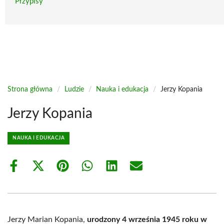
Przypisy
Strona główna
/
Ludzie
/
Nauka i edukacja
/
Jerzy Kopania
Jerzy Kopania
NAUKA I EDUKACJA
Share
Share
Share
Share
Share
Share
on
on
on
on
on
on
Facebook
X
Pinterest
WhatsApp
LinkedIn
Email
(Twitter)
Jerzy Marian Kopania,
urodzony 4 września 1945 roku w