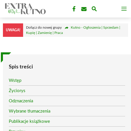
Przejdź
M
do
treści
Dołącz do nowej grupy
Kutno - Ogłoszenia | Sprzedam |
UWAGA!
Kupię | Zamienię | Praca
Spis treści
Wstęp
Życiorys
Odznaczenia
Wybrane tłumaczenia
Publikacje książkowe