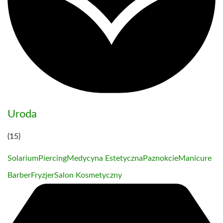
Uroda
(15)
Solarium
Piercing
Medycyna Estetyczna
Paznokcie
Manicure
Barber
Fryzjer
Salon Kosmetyczny