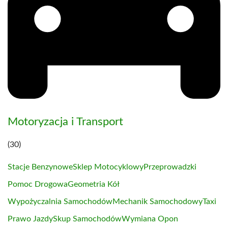
Motoryzacja i Transport
(30)
Stacje Benzynowe
Sklep Motocyklowy
Przeprowadzki
Pomoc Drogowa
Geometria Kół
Wypożyczalnia Samochodów
Mechanik Samochodowy
Taxi
Prawo Jazdy
Skup Samochodów
Wymiana Opon