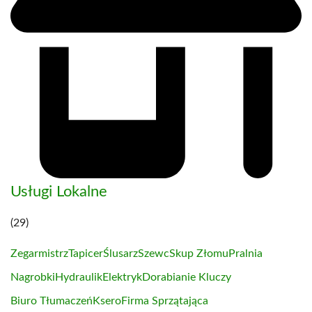
Usługi Lokalne
(29)
Zegarmistrz
Tapicer
Ślusarz
Szewc
Skup Złomu
Pralnia
Nagrobki
Hydraulik
Elektryk
Dorabianie Kluczy
Biuro Tłumaczeń
Ksero
Firma Sprzątająca