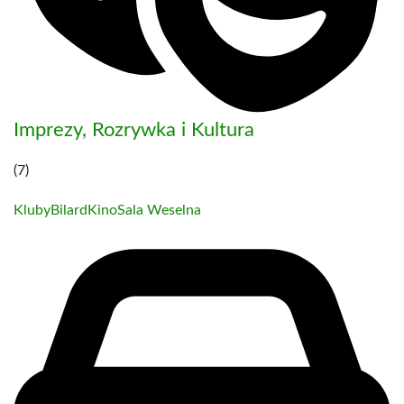
Imprezy, Rozrywka i Kultura
(7)
Kluby
Bilard
Kino
Sala Weselna