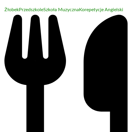
Żłobek
Przedszkole
Szkoła Muzyczna
Korepetycje Angielski