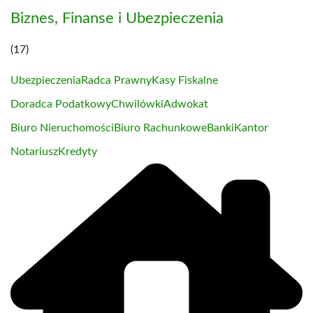
Biznes, Finanse i Ubezpieczenia
(17)
Ubezpieczenia
Radca Prawny
Kasy Fiskalne
Doradca Podatkowy
Chwilówki
Adwokat
Biuro Nieruchomości
Biuro Rachunkowe
Banki
Kantor
Notariusz
Kredyty