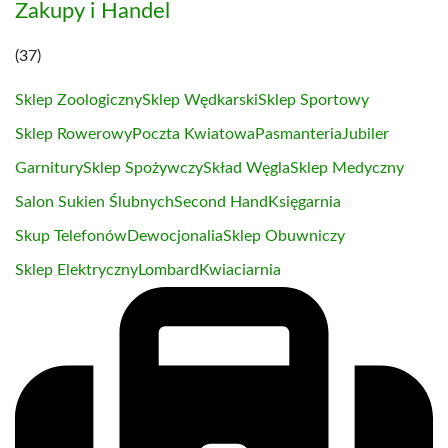
Zakupy i Handel
(37)
Sklep Zoologiczny
Sklep Wędkarski
Sklep Sportowy
Sklep Rowerowy
Poczta Kwiatowa
Pasmanteria
Jubiler
Garnitury
Sklep Spożywczy
Skład Węgla
Sklep Medyczny
Salon Sukien Ślubnych
Second Hand
Księgarnia
Skup Telefonów
Dewocjonalia
Sklep Obuwniczy
Sklep Elektryczny
Lombard
Kwiaciarnia