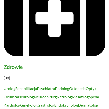
Zdrowie
(38)
Urolog
Rehabilitacja
Psychiatra
Podolog
Ortopeda
Optyk
Okulista
Neurolog
Neurochirurg
Nefrolog
Masaż
Logopeda
Kardiolog
Ginekolog
Gastrolog
Endokrynolog
Dermatolog