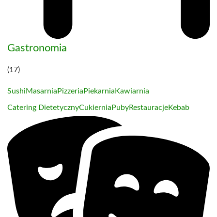
Gastronomia
(17)
Sushi
Masarnia
Pizzeria
Piekarnia
Kawiarnia
Catering Dietetyczny
Cukiernia
Puby
Restauracje
Kebab