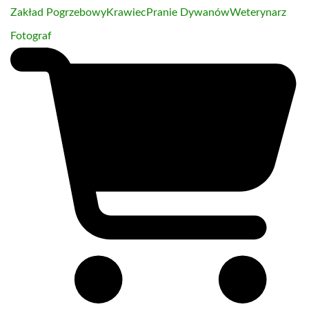
Zakład Pogrzebowy
Krawiec
Pranie Dywanów
Weterynarz
Fotograf