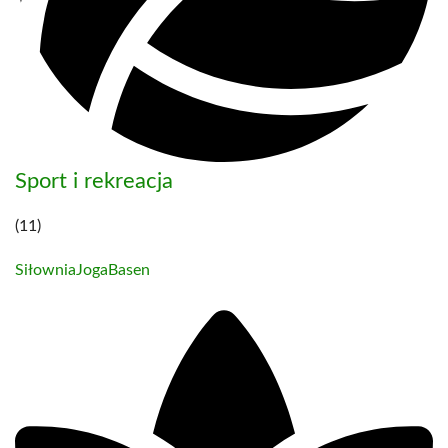
Sport i rekreacja
(11)
Siłownia
Joga
Basen