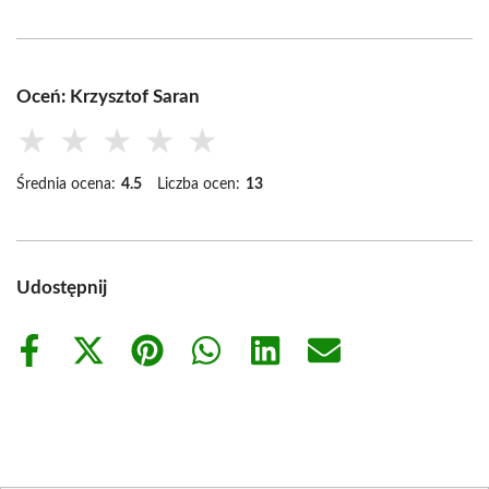
Oceń: Krzysztof Saran
★
★
★
★
★
Średnia ocena:
4.5
Liczba ocen:
13
Udostępnij
Share
Share
Share
Share
Share
Share
on
on
on
on
on
on
Facebook
X
Pinterest
WhatsApp
LinkedIn
Email
(Twitter)