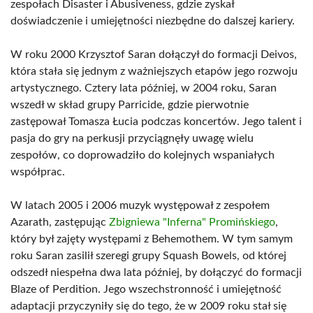
zespołach Disaster i Abusiveness, gdzie zyskał
doświadczenie i umiejętności niezbędne do dalszej kariery.
W roku 2000 Krzysztof Saran dołączył do formacji Deivos,
która stała się jednym z ważniejszych etapów jego rozwoju
artystycznego. Cztery lata później, w 2004 roku, Saran
wszedł w skład grupy Parricide, gdzie pierwotnie
zastępował Tomasza Łucia podczas koncertów. Jego talent i
pasja do gry na perkusji przyciągnęły uwagę wielu
zespołów, co doprowadziło do kolejnych wspaniałych
współprac.
W latach 2005 i 2006 muzyk występował z zespołem
Azarath, zastępując
Zbigniewa "Inferna" Promińskiego
,
który był zajęty występami z Behemothem. W tym samym
roku Saran zasilił szeregi grupy Squash Bowels, od której
odszedł niespełna dwa lata później, by dołączyć do formacji
Blaze of Perdition. Jego wszechstronność i umiejętność
adaptacji przyczyniły się do tego, że w 2009 roku stał się