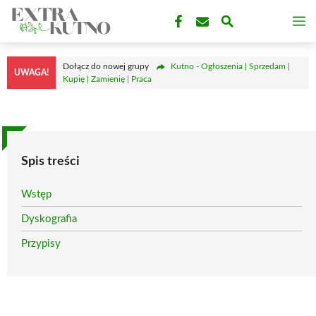
Przejdź
M
do
treści
Dołącz do nowej grupy
Kutno - Ogłoszenia | Sprzedam |
UWAGA!
Kupię | Zamienię | Praca
Spis treści
Wstęp
Dyskografia
Przypisy