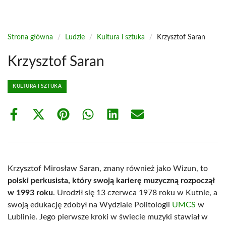
Strona główna
/
Ludzie
/
Kultura i sztuka
/
Krzysztof Saran
Krzysztof Saran
KULTURA I SZTUKA
Share
Share
Share
Share
Share
Share
on
on
on
on
on
on
Facebook
X
Pinterest
WhatsApp
LinkedIn
Email
(Twitter)
Krzysztof Mirosław Saran, znany również jako Wizun, to
polski perkusista, który swoją karierę muzyczną rozpoczął
w 1993 roku
. Urodził się 13 czerwca 1978 roku w Kutnie, a
swoją edukację zdobył na Wydziale Politologii
UMCS
w
Lublinie. Jego pierwsze kroki w świecie muzyki stawiał w