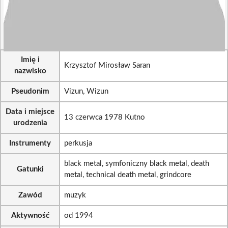
Imię i
Krzysztof Mirosław Saran
nazwisko
Pseudonim
Vizun, Wizun
Data i miejsce
13 czerwca 1978 Kutno
urodzenia
Instrumenty
perkusja
black metal, symfoniczny black metal, death
Gatunki
metal, technical death metal, grindcore
Zawód
muzyk
Aktywność
od 1994