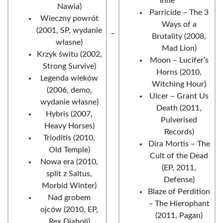
Inne
Nawia)
Parricide – The 3
Wieczny powrót
Ways of a
(2001, SP, wydanie
_
Brutality (2008,
własne)
Mad Lion)
Krzyk świtu (2002,
Moon – Lucifer’s
Strong Survive)
Horns (2010,
Legenda wieków
Witching Hour)
(2006, demo,
Ulcer – Grant Us
wydanie własne)
Death (2011,
Hybris (2007,
Pulverised
Heavy Horses)
Records)
Trioditis (2010,
Dira Mortis – The
Old Temple)
Cult of the Dead
Nowa era (2010,
(EP, 2011,
split z Saltus,
Defense)
Morbid Winter)
Blaze of Perdition
Nad grobem
– The Hierophant
ojców (2010, EP,
(2011, Pagan)
Rex Diaboli)