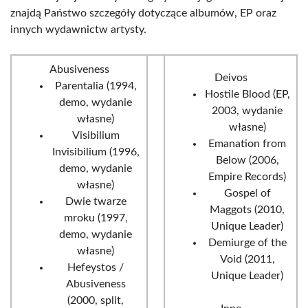
znajdą Państwo szczegóły dotyczące albumów, EP oraz
innych wydawnictw artysty.
Abusiveness
Deivos
Parentalia (1994,
Hostile Blood (EP,
demo, wydanie
2003, wydanie
własne)
własne)
Visibilium
Emanation from
Invisibilium (1996,
Below (2006,
demo, wydanie
Empire Records)
własne)
Gospel of
Dwie twarze
Maggots (2010,
mroku (1997,
Unique Leader)
demo, wydanie
Demiurge of the
własne)
Void (2011,
Hefeystos /
Unique Leader)
Abusiveness
(2000, split,