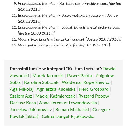
Encyclopaedia Metallum: Parricide. metal-archives.com. [dostęp
26.05.2011 r.]
Encyclopaedia Metallum – Ulcer. metal-archives.com. [dostęp
26.05.2011 r.]
Encyclopaedia Metallum – Squash Bowels. metal-archives.com.
[dostęp 20.03.2011 r.]
Moon i "Rogi Lucyfera". muzyka.interia.pl. [dostęp 01.03.2010 r.]
Moon pokazuje rogi. rockmetal.pl. [dostęp 18.08.2010 r.]
Pozostali ludzie w kategorii "Kultura i sztuka":
Dawid
Zawadzki
|
Marek Jaromski
|
Paweł Pańta
|
Zbigniew
Sobis
|
Karolina Sobczak
|
Waldemar Koperkiewicz
|
Aga Mikolaj
|
Agnieszka Kudelska
|
Herc Grosbard
|
Szalom Asz
|
Maciej Kaźmierczak
|
Ryszard Popow
|
Dariusz Kaca
|
Anna Jeremus-Lewandowska
|
Jarosław Jakimowicz
|
Roman Michalski
|
Grzegorz
Pawlak (aktor)
|
Celina Dangel-Fijałkowska