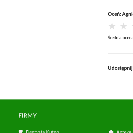
Oceń: Agni
★
★
Średnia ocena
Udostępnij
FIRMY
Dentysta Kutno
Apteka