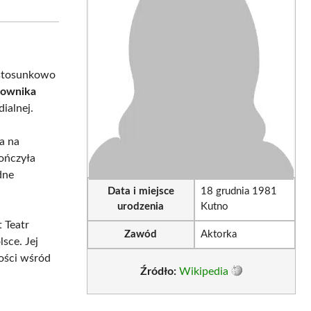
sApp
LinkedIn
Email
e
 stosunkowo
erownika
ialnej.
ia na
ończyła
dne
Data i miejsce
18 grudnia 1981
urodzenia
Kutno
 Teatr
Zawód
Aktorka
sce. Jej
ności wśród
Źródło:
Wikipedia