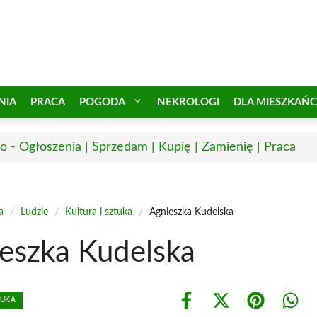
NIA
PRACA
POGODA
NEKROLOGI
DLA MIESZKAŃ
o - Ogłoszenia | Sprzedam | Kupię | Zamienię | Praca
a
/
Ludzie
/
Kultura i sztuka
/
Agnieszka Kudelska
eszka Kudelska
TUKA
Share
Share
Share
Shar
on
on
on
on