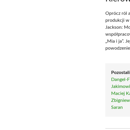
Oprócz ról 
produkcji w
Jackson: Mo
współpracow
„Mia i ja”. 
powodzenie 
Pozostali
Dangel-F
Jakimowi
Maciej K
Zbigniew
Saran