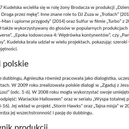
 Kudelska wcieliła się w rolę żony Brodacza w produkcji „Dzien
Droga przez mękę”. Inne znane role to DJ Zuza w „Trollach” (201
Man i upiorne przygody” (2014) oraz Sulfur w filmie „Turbo” z 2
był także wykorzystywany do głosów w popularnych produkcjach 
verse”, „Epoka lodowcowa 4: Wędrówka kontynentów”, czy „Pan
ny”. Kudelska brała udział w wielu projektach, pokazując szeroki
jętności.
i polskie
e dubbingu, Agnieszka również pracowała jako dialogistka, ucze
tach. W 2009 roku zrealizowała polskie dialogi w „Zgaduj z Jess
„Lou!” (odc. 1-6). W 2008 roku mogła wykorzystać swoje umiejęt
Podpięść: Wariackie Halloween” oraz w serialu „Wyspa totalnej p
14-16). Jej wkład w projekt „Storm Hawks” oraz „Tajna misja” w 
erdza jej wszechstronność i pasję do dubbingu.
nik produkcji