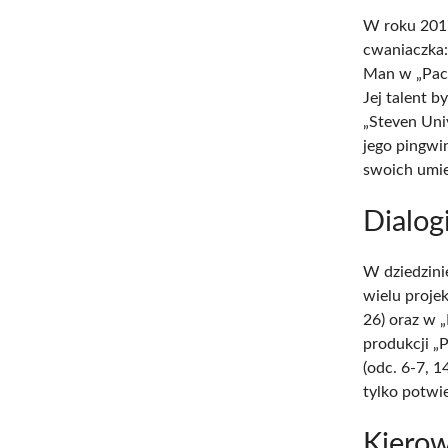
W roku 2017
cwaniaczka: 
Man w „Pac-
Jej talent 
„Steven Uni
jego pingwi
swoich umie
Dialog
W dziedzini
wielu projek
26) oraz w 
produkcji „
(odc. 6-7, 
tylko potwi
Kierow