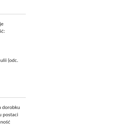
je
ić:
lii (odc.
m dorobku
u postaci
nność