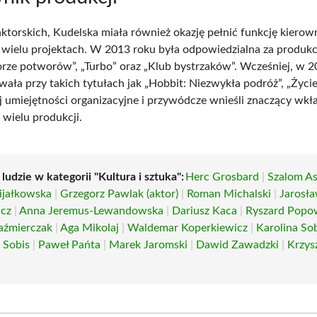
aktorskich, Kudelska miała również okazję pełnić funkcję kierow
 wielu projektach. W 2013 roku była odpowiedzialna za produkc
rze potworów”, „Turbo” oraz „Klub bystrzaków”. Wcześniej, w 2
ała przy takich tytułach jak „Hobbit: Niezwykła podróż”, „Życie
Jej umiejętności organizacyjne i przywódcze wnieśli znaczący wk
wielu produkcji.
 ludzie w kategorii "Kultura i sztuka":
Herc Grosbard
|
Szalom A
ijałkowska
|
Grzegorz Pawlak (aktor)
|
Roman Michalski
|
Jarosł
cz
|
Anna Jeremus-Lewandowska
|
Dariusz Kaca
|
Ryszard Popo
aźmierczak
|
Aga Mikolaj
|
Waldemar Koperkiewicz
|
Karolina So
 Sobis
|
Paweł Pańta
|
Marek Jaromski
|
Dawid Zawadzki
|
Krzys