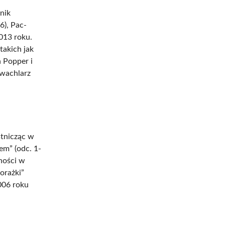
nik
6), Pac-
013 roku.
takich jak
 Popper i
 wachlarz
stnicząc w
em” (odc. 1-
ności w
orażki”
2006 roku