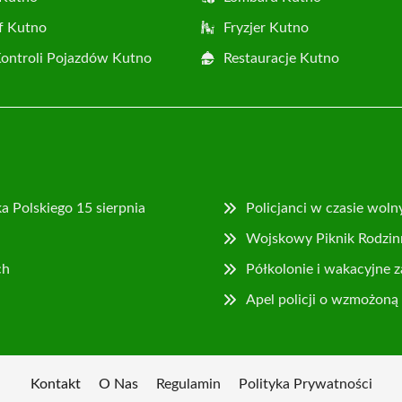
f Kutno
Fryzjer Kutno
Kontroli Pojazdów Kutno
Restauracje Kutno
 Polskiego 15 sierpnia
Policjanci w czasie wol
Wojskowy Piknik Rodzin
ch
Półkolonie i wakacyjne z
Apel policji o wzmożoną
Kontakt
O Nas
Regulamin
Polityka Prywatności