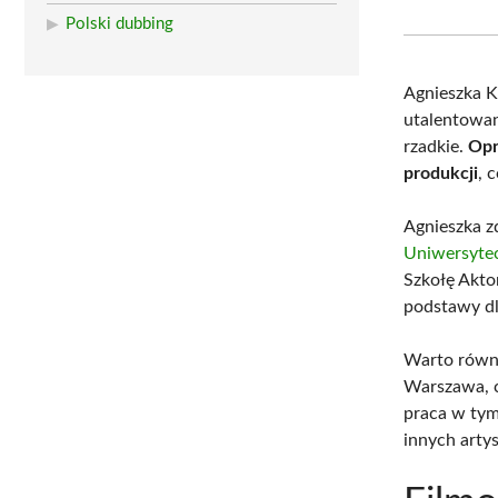
Polski dubbing
Agnieszka 
utalentowan
rzadkie.
Opr
produkcji
, 
Agnieszka zd
Uniwersytec
Szkołę Akto
podstawy dla
Warto równi
Warszawa, c
praca w tym
innych arty