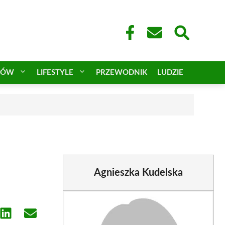
CÓW
LIFESTYLE
PRZEWODNIK
LUDZIE
Agnieszka Kudelska
e
Share
Share
on
on