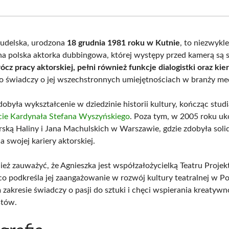
Facebook
X
Pinterest
What
(Twitter)
Kudelska, urodzona
18 grudnia 1981 roku w Kutnie
, to niezwykl
a polska aktorka dubbingowa, której występy przed kamerą są
ócz pracy aktorskiej, pełni również funkcje dialogistki oraz ki
co świadczy o jej wszechstronnych umiejętnościach w branży med
obyła wykształcenie w dziedzinie historii kultury, kończąc stud
ie Kardynała Stefana Wyszyńskiego
. Poza tym, w 2005 roku uk
rską Haliny i Jana Machulskich w Warszawie, gdzie zdobyła soli
 swojej kariery aktorskiej.
eż zauważyć, że Agnieszka jest współzałożycielką Teatru Projekt
o podkreśla jej zaangażowanie w rozwój kultury teatralnej w Pol
 zakresie świadczy o pasji do sztuki i chęci wspierania kreatyw
stów.