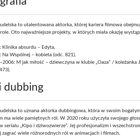
grafia
udelska to utalentowana aktorka, której kariera filmowa obejmu
role. Oto najważniejsze projekty, w których miała okazję wystąp
 Klinika absurdu – Edyta,
 Na Wspólnej – kobieta (odc. 821),
2006: M jak miłość – dziewczyna w klubie „Oaza” / koleżanka Ju
473).
i dubbing
udelska to uznana aktorka dubbingowa, która w swoim bogaty
m ma wiele pamiętnych ról. W 2020 roku użyczyła swojego głos
w serialu „Kipo i dziwozwierze”. Jej profesjonalizm i wszechstro
j zagrać wiele różnorodnych ról w animacjach i filmach.