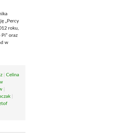
nika
ję „Percy
012 roku,
 Pi” oraz
ład w
sz
|
Celina
aw
w
|
bczak
|
ztof