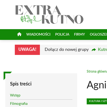
Przejdź
do
treści
WIADOMOŚCI
POLICJA
FIRMY
OGŁOSZE
UWAGA!
Dołącz do nowej grupy
Kutn
Strona główn
Agni
Spis treści
Wstęp
KULTURA I SZ
Filmografia