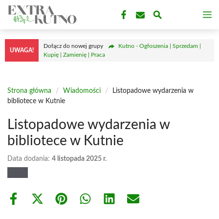
Przejdź
M
do
treści
Dołącz do nowej grupy
Kutno - Ogłoszenia | Sprzedam |
UWAGA!
Kupię | Zamienię | Praca
Strona główna
/
Wiadomości
/
Listopadowe wydarzenia w
bibliotece w Kutnie
Listopadowe wydarzenia w
bibliotece w Kutnie
Data dodania:
4 listopada 2025 r.
Share
Share
Share
Share
Share
Share
on
on
on
on
on
on
Facebook
X
Pinterest
WhatsApp
LinkedIn
Email