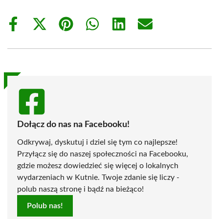
Share
Share
Share
Share
Share
Share
on
on
on
on
on
on
Facebook
X
Pinterest
WhatsApp
LinkedIn
Email
(Twitter)
Dołącz do nas na Facebooku!
Odkrywaj, dyskutuj i dziel się tym co najlepsze!
Przyłącz się do naszej społeczności na Facebooku,
gdzie możesz dowiedzieć się więcej o lokalnych
wydarzeniach w Kutnie. Twoje zdanie się liczy -
polub naszą stronę i bądź na bieżąco!
Polub nas!