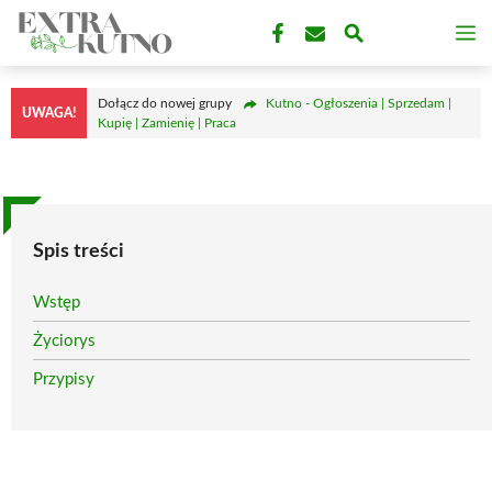
Przejdź
M
do
treści
Dołącz do nowej grupy
Kutno - Ogłoszenia | Sprzedam |
UWAGA!
Kupię | Zamienię | Praca
Spis treści
Wstęp
Życiorys
Przypisy