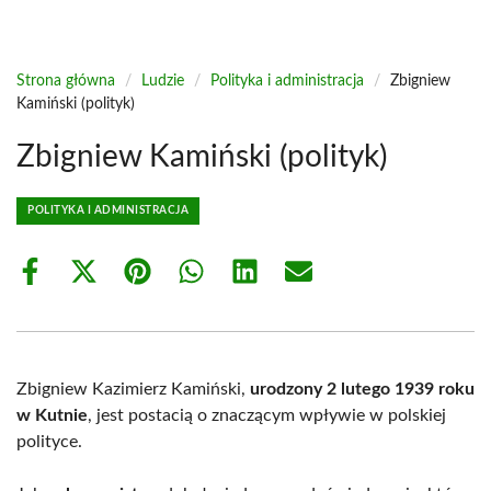
Strona główna
/
Ludzie
/
Polityka i administracja
/
Zbigniew
Kamiński (polityk)
Zbigniew Kamiński (polityk)
POLITYKA I ADMINISTRACJA
Share
Share
Share
Share
Share
Share
on
on
on
on
on
on
Facebook
X
Pinterest
WhatsApp
LinkedIn
Email
(Twitter)
Zbigniew Kazimierz Kamiński,
urodzony 2 lutego 1939 roku
w Kutnie
, jest postacią o znaczącym wpływie w polskiej
polityce.