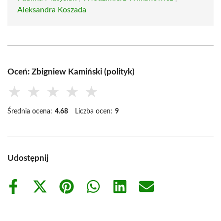
Aleksandra Koszada
Oceń: Zbigniew Kamiński (polityk)
★
★
★
★
★
Średnia ocena:
4.68
Liczba ocen:
9
Udostępnij
Share
Share
Share
Share
Share
Share
on
on
on
on
on
on
Facebook
X
Pinterest
WhatsApp
LinkedIn
Email
(Twitter)