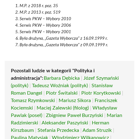
M.P. z 2018 r. poz. 35
M.P. z 2013 r. poz. 519
Serwis PKW – Wybory 2010
Serwis PKW – Wybory 2006
Serwis PKW – Wybory 2001
Była drużyna, „Gazeta Wyborcza” z 16.09.1999 r.
Była drużyna, „Gazeta Wyborcza” z 09.09.1999 r.
Pozostali ludzie w kategorii "Polityka i
administracja":
Barbara Dębicka
|
Józef Szymański
(polityk)
|
Tadeusz Woźniak (polityk)
|
Stanisław
Roman Dangel
|
Piotr Świtalski
|
Piotr Korytkowski
|
Tomasz Rzymkowski
|
Mariusz Sikora
|
Franciszek
Kociemski
|
Maciej Zalewski (filolog)
|
Władysław
Pawlak (poseł)
|
Zbigniew Paweł Burzyński
|
Marian
Radzimierski
|
Aleksander Paszyński
|
Herman
Kirszbaum
|
Stefania Przedecka
|
Adam Struzik
|
Paulina Matysiak
|
Włodzimierz Wilkanowicz
|