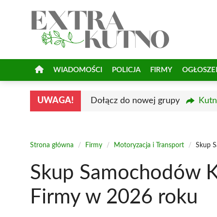
Przejdź
do
treści
WIADOMOŚCI
POLICJA
FIRMY
OGŁOSZE
UWAGA!
Dołącz do nowej grupy
Kutn
Strona główna
/
Firmy
/
Motoryzacja i Transport
/
Skup S
Skup Samochodów Ku
Firmy w 2026 roku