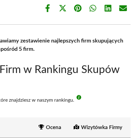
Share
Share
Share
Share
Share
Share
on
on
on
on
on
on
Facebook
X
Pinterest
WhatsApp
LinkedIn
Email
(Twitter)
awiamy zestawienie najlepszych firm skupujących
pośród 5 firm.
 Firm w Rankingu Skupów
które znajdziesz w naszym rankingu.
Ocena
Wizytówka Firmy