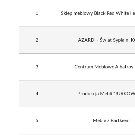
1
Sklep meblowy Black Red White I 
2
AZARDI - Świat Sypialni K
3
Centrum Meblowe Albatros
4
Produkcja Mebli "JURKOW
5
Meble z Bartkiem