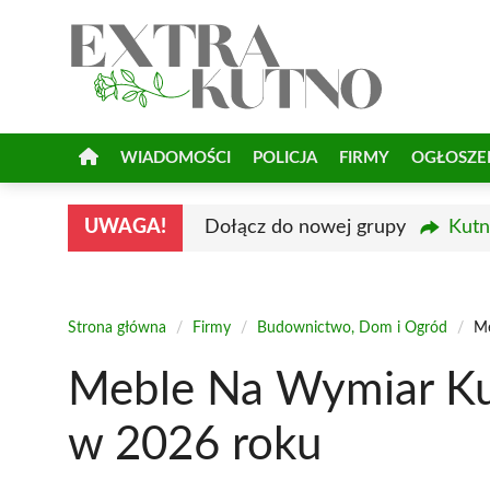
Przejdź
do
treści
WIADOMOŚCI
POLICJA
FIRMY
OGŁOSZE
UWAGA!
Dołącz do nowej grupy
Kutn
Strona główna
/
Firmy
/
Budownictwo, Dom i Ogród
/
Me
Meble Na Wymiar Ku
w 2026 roku