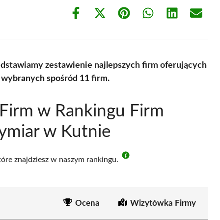
Share
Share
Share
Share
Share
Share
on
on
on
on
on
on
Facebook
X
Pinterest
WhatsApp
LinkedIn
Email
(Twitter)
dstawiamy zestawienie najlepszych firm oferujących
 wybranych spośród 11 firm.
Firm w Rankingu Firm
ymiar w Kutnie
które znajdziesz w naszym rankingu.
Ocena
Wizytówka Firmy