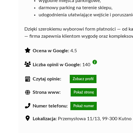
wygodne miejsca parkingowe,
darmowy parking na terenie sklepu,
udogodnienia ułatwiające wejście i poruszani
Dzięki szerokiemu wyborowi form płatności — od k
— firma zapewnia klientom wygodę oraz komplekso
Ocena w Google:
4.5
Liczba opinii w Google:
140
Czytaj opinie:
Zobacz profil
Strona www:
Pokaż stronę
Numer telefonu:
Pokaż numer
Lokalizacja:
Przemysłowa 11/13, 99-300 Kutno