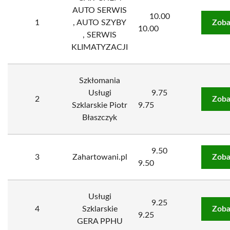
AUTO SERWIS
10.00
1
, AUTO SZYBY
Zoba
10.00
, SERWIS
KLIMATYZACJI
Szkłomania
Usługi
9.75
2
Zoba
Szklarskie Piotr
9.75
Błaszczyk
9.50
3
Zahartowani.pl
Zoba
9.50
Usługi
9.25
4
Szklarskie
Zoba
9.25
GERA PPHU