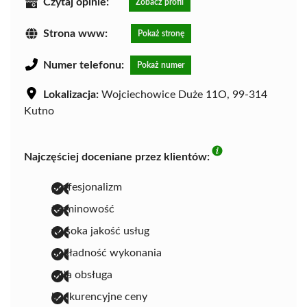
Czytaj opinie:
Zobacz profil
Strona www:
Pokaż stronę
Numer telefonu:
Pokaż numer
Lokalizacja:
Wojciechowice Duże 11O, 99-314
Kutno
Najczęściej doceniane przez klientów:
profesjonalizm
terminowość
wysoka jakość usług
dokładność wykonania
miła obsługa
konkurencyjne ceny