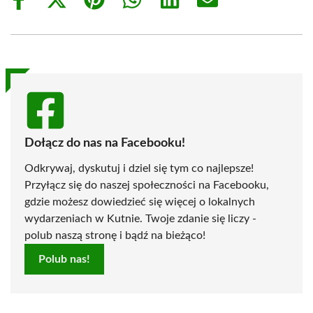
Share
Share
Share
Share
Share
Share
on
on
on
on
on
on
Facebook
X
Pinterest
WhatsApp
LinkedIn
Email
(Twitter)
Dołącz do nas na Facebooku!
Odkrywaj, dyskutuj i dziel się tym co najlepsze!
Przyłącz się do naszej społeczności na Facebooku,
gdzie możesz dowiedzieć się więcej o lokalnych
wydarzeniach w Kutnie. Twoje zdanie się liczy -
polub naszą stronę i bądź na bieżąco!
Polub nas!