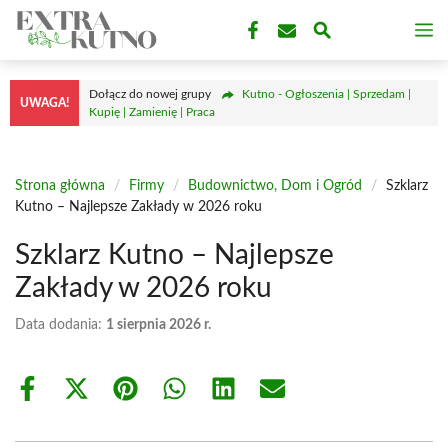
Przejdź
M
do
treści
Dołącz do nowej grupy
Kutno - Ogłoszenia | Sprzedam |
UWAGA!
Kupię | Zamienię | Praca
Strona główna
/
Firmy
/
Budownictwo, Dom i Ogród
/
Szklarz
Kutno – Najlepsze Zakłady w 2026 roku
Szklarz Kutno – Najlepsze
Zakłady w 2026 roku
Data dodania:
1 sierpnia 2026 r.
Share
Share
Share
Share
Share
Share
on
on
on
on
on
on
Facebook
X
Pinterest
WhatsApp
LinkedIn
Email
(Twitter)