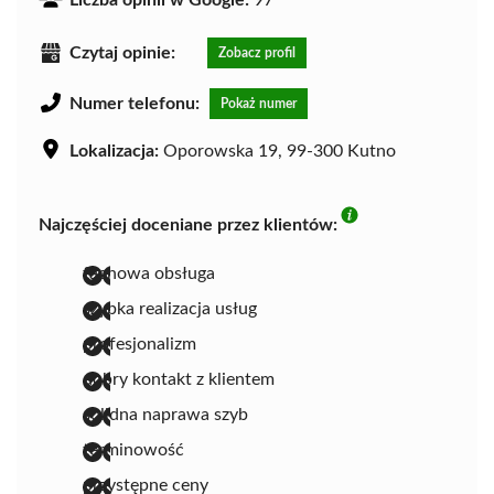
Liczba opinii w Google:
97
Czytaj opinie:
Zobacz profil
Numer telefonu:
Pokaż numer
Lokalizacja:
Oporowska 19, 99-300 Kutno
Najczęściej doceniane przez klientów:
fachowa obsługa
szybka realizacja usług
profesjonalizm
dobry kontakt z klientem
solidna naprawa szyb
terminowość
przystępne ceny