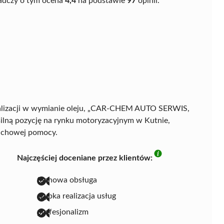
wiadczy o tym ocena
4,4
na podstawie
97
opinii.
jalizacji w wymianie oleju, „CAR-CHEM AUTO SERWIS,
ną pozycję na rynku motoryzacyjnym w Kutnie,
fachowej pomocy.
Najczęściej doceniane przez klientów:
fachowa obsługa
szybka realizacja usług
profesjonalizm