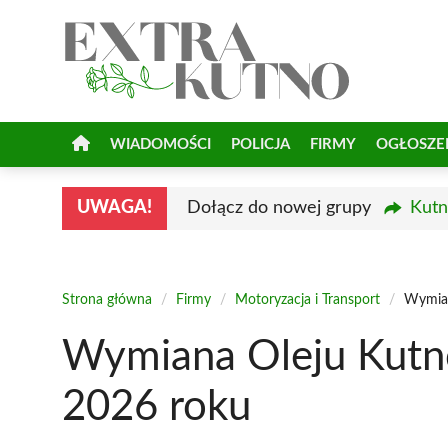
Przejdź
do
treści
WIADOMOŚCI
POLICJA
FIRMY
OGŁOSZE
UWAGA!
Dołącz do nowej grupy
Kutn
Strona główna
/
Firmy
/
Motoryzacja i Transport
/
Wymian
Wymiana Oleju Kutno
2026 roku