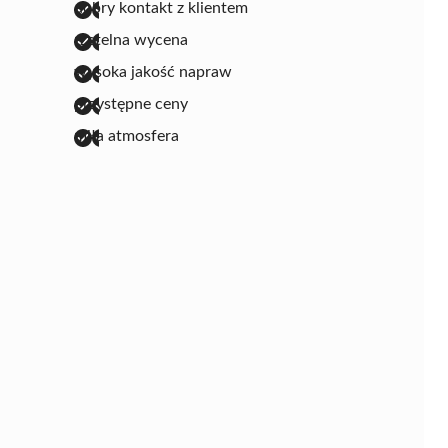
dobry kontakt z klientem
rzetelna wycena
wysoka jakość napraw
przystępne ceny
miła atmosfera