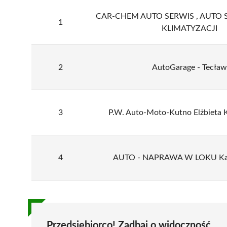
CAR-CHEM AUTO SERWIS , AUTO S
1
KLIMATYZACJI
2
AutoGarage - Tecław
3
P.W. Auto-Moto-Kutno Elżbieta
4
AUTO - NAPRAWA W LOKU Kam
Przedsiębiorco! Zadbaj o widoczność