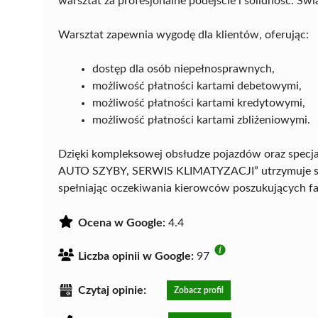
warsztat za profesjonalne podejście i solidność. Ś
Warsztat zapewnia wygodę dla klientów, oferując:
dostęp dla osób niepełnosprawnych,
możliwość płatności kartami debetowymi,
możliwość płatności kartami kredytowymi,
możliwość płatności kartami zbliżeniowymi.
Dzięki kompleksowej obsłudze pojazdów oraz spec
AUTO SZYBY, SERWIS KLIMATYZACJI” utrzymuje sil
spełniając oczekiwania kierowców poszukujących 
Ocena w Google:
4.4
Liczba opinii w Google:
97
Czytaj opinie:
Zobacz profil