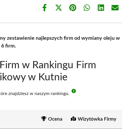
Share
Share
Share
Share
Share
Share
on
on
on
on
on
on
Facebook
X
Pinterest
WhatsApp
LinkedIn
Email
(Twitter)
my zestawienie najlepszych firm od wymiany oleju w
6 firm.
Firm w Rankingu Firm
nikowy w Kutnie
które znajdziesz w naszym rankingu.
Ocena
Wizytówka Firmy