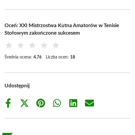
Oceń: XXI Mistrzostwa Kutna Amatorów w Tenisie
Stołowym zakończone sukcesem
★
★
★
★
★
Średnia ocena:
4.76
Liczba ocen:
18
Udostępnij
Share
Share
Share
Share
Share
Share
on
on
on
on
on
on
Facebook
X
Pinterest
WhatsApp
LinkedIn
Email
(Twitter)