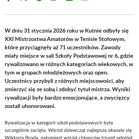
on
on
on
on
on
on
Facebook
X
Pinterest
WhatsApp
LinkedIn
Email
(Twitter)
W dniu 31 stycznia 2026 roku w Kutnie odbyły się
XXI Mistrzostwa Amatorów w Tenisie Stołowym,
które przyciągnęły aż 71 uczestników. Zawody
miały miejsce w sali Szkoły Podstawowej nr 6, gdzie
rywalizowano w różnych kategoriach wiekowych, w
tym w grupach młodzieżowych oraz open.
Uczestnicy przybyli z różnych miejscowości, aby
zmierzyć się ze sobą i zdobyć tytuł mistrza. Wyniki
rywalizacji były bardzo emocjonujące, a zwycięzcy
zostali uhonorowani.
Rywalizacja w kategorii szkół podstawowych była
szczególnie zacięta. Wśród dziewcząt najlepsza okazała się
Wiktoria Broda, natomiast wśród chłopców triumf odniósł