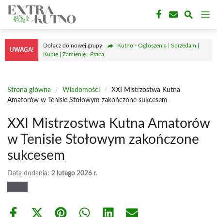
Przejdź
M
do
treści
Dołącz do nowej grupy
Kutno - Ogłoszenia | Sprzedam |
UWAGA!
Kupię | Zamienię | Praca
Strona główna
/
Wiadomości
/
XXI Mistrzostwa Kutna
Amatorów w Tenisie Stołowym zakończone sukcesem
XXI Mistrzostwa Kutna Amatorów
w Tenisie Stołowym zakończone
sukcesem
Data dodania:
2 lutego 2026 r.
Share
Share
Share
Share
Share
Share