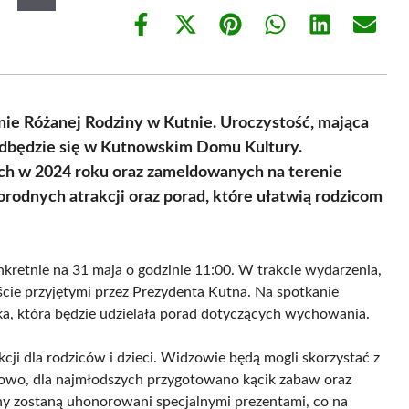
Share
Share
Share
Share
Share
Share
on
on
on
on
on
on
Facebook
X
Pinterest
WhatsApp
LinkedIn
Email
(Twitter)
nie Różanej Rodziny w Kutnie. Uroczystość, mająca
odbędzie się w Kutnowskim Domu Kultury.
ch w 2024 roku oraz zameldowanych na terenie
orodnych atrakcji oraz porad, które ułatwią rodzicom
kretnie na 31 maja o godzinie 11:00. W trakcie wydarzenia,
ście przyjętymi przez Prezydenta Kutna. Na spotkanie
a, która będzie udzielała porad dotyczących wychowania.
kcji dla rodziców i dzieci. Widzowie będą mogli skorzystać z
owo, dla najmłodszych przygotowano kącik zabaw oraz
y zostaną uhonorowani specjalnymi prezentami, co na