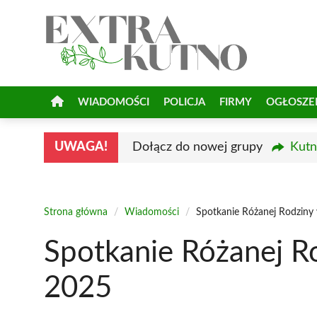
Przejdź
do
treści
WIADOMOŚCI
POLICJA
FIRMY
OGŁOSZE
UWAGA!
Dołącz do nowej grupy
Kutn
Strona główna
/
Wiadomości
/
Spotkanie Różanej Rodziny
Spotkanie Różanej R
2025