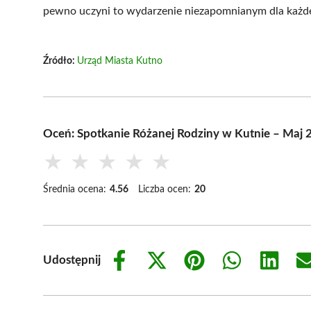
pewno uczyni to wydarzenie niezapomnianym dla każd
Źródło:
Urząd Miasta Kutno
Oceń: Spotkanie Różanej Rodziny w Kutnie – Maj 
★
★
★
★
★
Średnia ocena:
4.56
Liczba ocen:
20
Udostępnij
Share
Share
Share
Share
Share
on
on
on
on
on
Facebook
X
Pinterest
WhatsApp
LinkedIn
(Twitter)