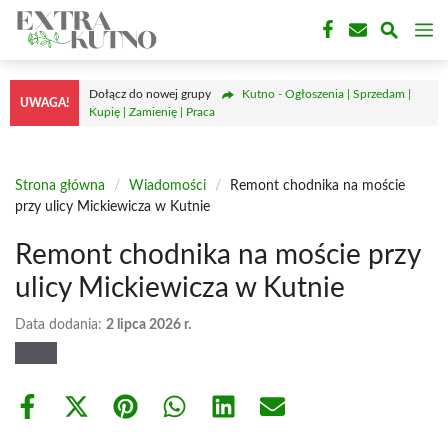
Przejdź
M
do
treści
Dołącz do nowej grupy
Kutno - Ogłoszenia | Sprzedam |
UWAGA!
Kupię | Zamienię | Praca
Strona główna
/
Wiadomości
/
Remont chodnika na moście
przy ulicy Mickiewicza w Kutnie
Remont chodnika na moście przy
ulicy Mickiewicza w Kutnie
Data dodania:
2 lipca 2026 r.
Share
Share
Share
Share
Share
Share
on
on
on
on
on
on
Facebook
X
Pinterest
WhatsApp
LinkedIn
Email