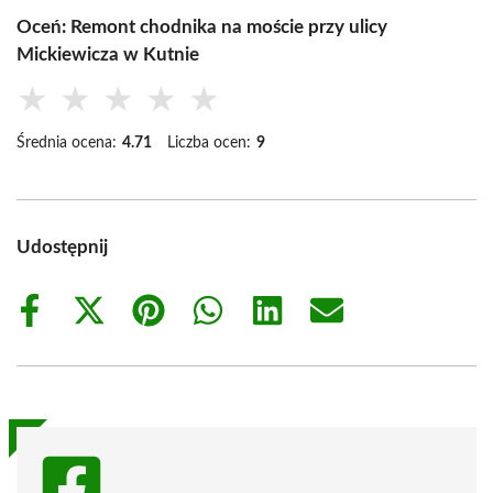
Oceń: Remont chodnika na moście przy ulicy
Mickiewicza w Kutnie
★
★
★
★
★
Średnia ocena:
4.71
Liczba ocen:
9
Udostępnij
Share
Share
Share
Share
Share
Share
on
on
on
on
on
on
Facebook
X
Pinterest
WhatsApp
LinkedIn
Email
(Twitter)