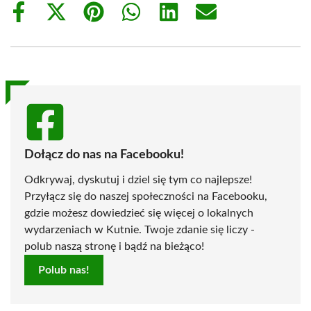
Share
Share
Share
Share
Share
Share
on
on
on
on
on
on
Facebook
X
Pinterest
WhatsApp
LinkedIn
Email
(Twitter)
Dołącz do nas na Facebooku!
Odkrywaj, dyskutuj i dziel się tym co najlepsze!
Przyłącz się do naszej społeczności na Facebooku,
gdzie możesz dowiedzieć się więcej o lokalnych
wydarzeniach w Kutnie. Twoje zdanie się liczy -
polub naszą stronę i bądź na bieżąco!
Polub nas!