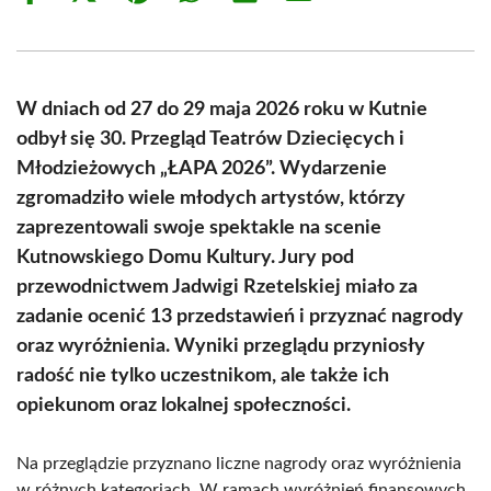
on
on
on
on
on
on
Facebook
X
Pinterest
WhatsApp
LinkedIn
Email
(Twitter)
W dniach od 27 do 29 maja 2026 roku w Kutnie
odbył się 30. Przegląd Teatrów Dziecięcych i
Młodzieżowych „ŁAPA 2026”. Wydarzenie
zgromadziło wiele młodych artystów, którzy
zaprezentowali swoje spektakle na scenie
Kutnowskiego Domu Kultury. Jury pod
przewodnictwem Jadwigi Rzetelskiej miało za
zadanie ocenić 13 przedstawień i przyznać nagrody
oraz wyróżnienia. Wyniki przeglądu przyniosły
radość nie tylko uczestnikom, ale także ich
opiekunom oraz lokalnej społeczności.
Na przeglądzie przyznano liczne nagrody oraz wyróżnienia
w różnych kategoriach. W ramach wyróżnień finansowych