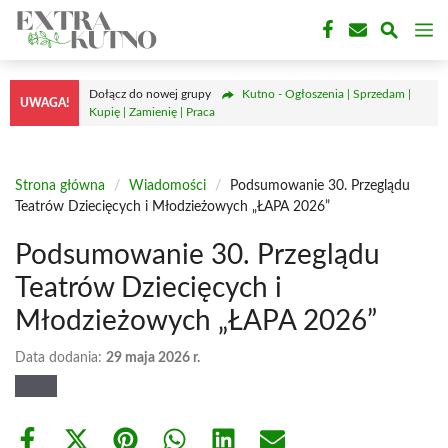
Przejdź
M
do
treści
Dołącz do nowej grupy
Kutno - Ogłoszenia | Sprzedam |
UWAGA!
Kupię | Zamienię | Praca
Strona główna
/
Wiadomości
/
Podsumowanie 30. Przeglądu
Teatrów Dziecięcych i Młodzieżowych „ŁAPA 2026”
Podsumowanie 30. Przeglądu
Teatrów Dziecięcych i
Młodzieżowych „ŁAPA 2026”
Data dodania:
29 maja 2026 r.
Share
Share
Share
Share
Share
Share