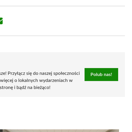
Share
on
Email
sze! Przyłącz się do naszej społeczności
Polub nas!
 więcej o lokalnych wydarzeniach w
 stronę i bądź na bieżąco!