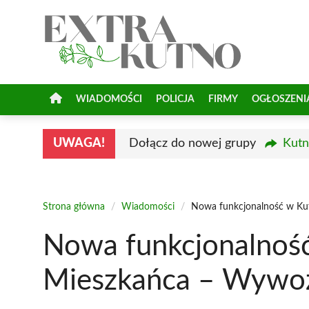
Przejdź
do
treści
WIADOMOŚCI
POLICJA
FIRMY
OGŁOSZENI
UWAGA!
Dołącz do nowej grupy
Kutn
Strona główna
/
Wiadomości
/
Nowa funkcjonalność w Ku
Nowa funkcjonalność
Mieszkańca – Wywo