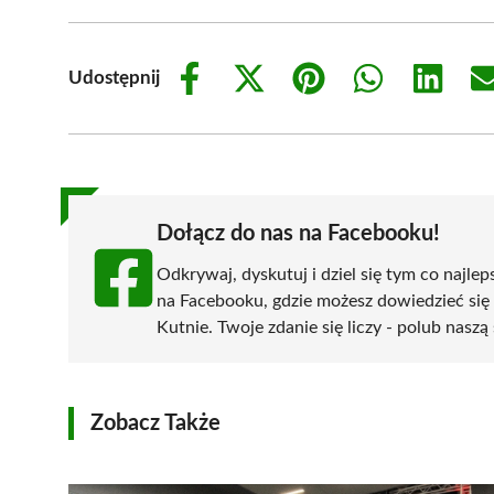
Udostępnij
Share
Share
Share
Share
Share
on
on
on
on
on
Facebook
X
Pinterest
WhatsApp
LinkedIn
(Twitter)
Dołącz do nas na Facebooku!
Odkrywaj, dyskutuj i dziel się tym co najlep
na Facebooku, gdzie możesz dowiedzieć się
Kutnie. Twoje zdanie się liczy - polub naszą
Zobacz Także