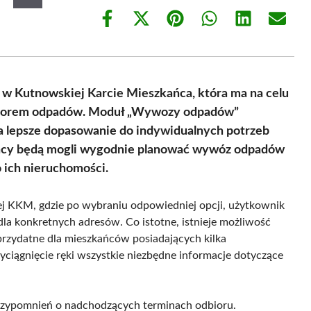
Share
Share
Share
Share
Share
Share
on
on
on
on
on
on
Facebook
X
Pinterest
WhatsApp
LinkedIn
Email
(Twitter)
 w Kutnowskiej Karcie Mieszkańca, która ma na celu
dbiorem odpadów. Moduł „Wywozy odpadów”
a lepsze dopasowanie do indywidualnych potrzeb
ńcy będą mogli wygodnie planować wywóz odpadów
ich nieruchomości.
ej KKM, gdzie po wybraniu odpowiedniej opcji, użytkownik
 konkretnych adresów. Co istotne, istnieje możliwość
 przydatne dla mieszkańców posiadających kilka
ciągnięcie ręki wszystkie niezbędne informacje dotyczące
rzypomnień o nadchodzących terminach odbioru.