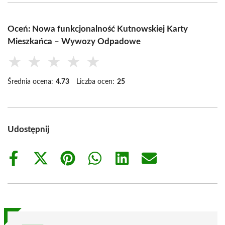
Oceń: Nowa funkcjonalność Kutnowskiej Karty
Mieszkańca – Wywozy Odpadowe
★
★
★
★
★
Średnia ocena:
4.73
Liczba ocen:
25
Udostępnij
Share
Share
Share
Share
Share
Share
on
on
on
on
on
on
Facebook
X
Pinterest
WhatsApp
LinkedIn
Email
(Twitter)