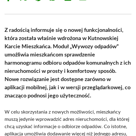
on
on
on
on
on
on
Facebook
X
Pinterest
WhatsApp
LinkedIn
Email
(Twitter)
Z radością informuje się o nowej funkcjonalności,
która została właśnie wdrożona w Kutnowskiej
Karcie Mieszkańca. Moduł „Wywozy odpadów”
umożliwia mieszkańcom sprawdzenie
harmonogramu odbioru odpadów komunalnych z ich
nieruchomości w prosty i komfortowy sposób.
Nowe rozwiązanie jest dostępne zarówno w
aplikacji mobilnej, jak i w wersji przeglądarkowej, co
znacząco podnosi jego użyteczność.
W celu skorzystania z nowych możliwości, mieszkańcy
muszą jedynie wprowadzić adres nieruchomości, dla której
chcą uzyskać informacje o odbiorze odpadów. Co istotne,
aplikacja umożliwia dodawanie więcej niż jednego adresu,