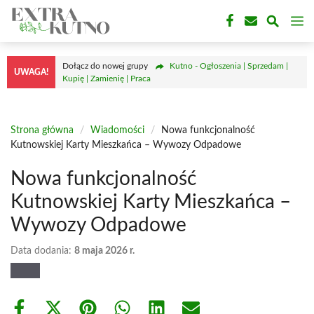
Przejdź
M
do
treści
Dołącz do nowej grupy
Kutno - Ogłoszenia | Sprzedam |
UWAGA!
Kupię | Zamienię | Praca
Strona główna
/
Wiadomości
/
Nowa funkcjonalność
Kutnowskiej Karty Mieszkańca – Wywozy Odpadowe
Nowa funkcjonalność
Kutnowskiej Karty Mieszkańca –
Wywozy Odpadowe
Data dodania:
8 maja 2026 r.
Share
Share
Share
Share
Share
Share