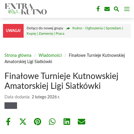
Przejdź
M
do
treści
Dołącz do nowej grupy
Kutno - Ogłoszenia | Sprzedam |
UWAGA!
Kupię | Zamienię | Praca
Strona główna
/
Wiadomości
/
Finałowe Turnieje Kutnowskiej
Amatorskiej Ligi Siatkówki
Finałowe Turnieje Kutnowskiej
Amatorskiej Ligi Siatkówki
Data dodania:
2 lutego 2026 r.
Share
Share
Share
Share
Share
Share
on
on
on
on
on
on
Facebook
X
Pinterest
WhatsApp
LinkedIn
Email