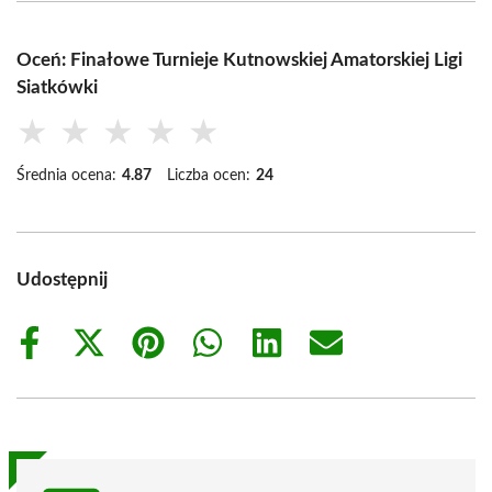
Oceń: Finałowe Turnieje Kutnowskiej Amatorskiej Ligi
Siatkówki
★
★
★
★
★
Średnia ocena:
4.87
Liczba ocen:
24
Udostępnij
Share
Share
Share
Share
Share
Share
on
on
on
on
on
on
Facebook
X
Pinterest
WhatsApp
LinkedIn
Email
(Twitter)