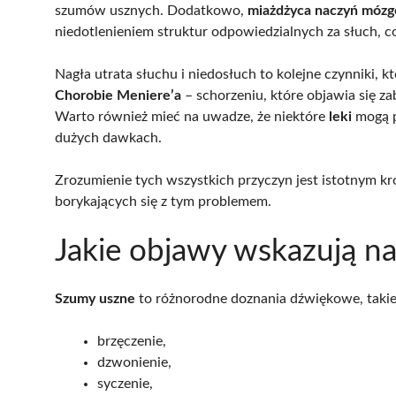
szumów usznych. Dodatkowo,
miażdżyca naczyń móz
niedotlenieniem struktur odpowiedzialnych za słuch, c
Nagła utrata słuchu i niedosłuch to kolejne czynniki,
Chorobie Meniere’a
– schorzeniu, które objawia się 
Warto również mieć na uwadze, że niektóre
leki
mogą p
dużych dawkach.
Zrozumienie tych wszystkich przyczyn jest istotnym kr
borykających się z tym problemem.
Jakie objawy wskazują n
Szumy uszne
to różnorodne doznania dźwiękowe, takie 
brzęczenie,
dzwonienie,
syczenie,