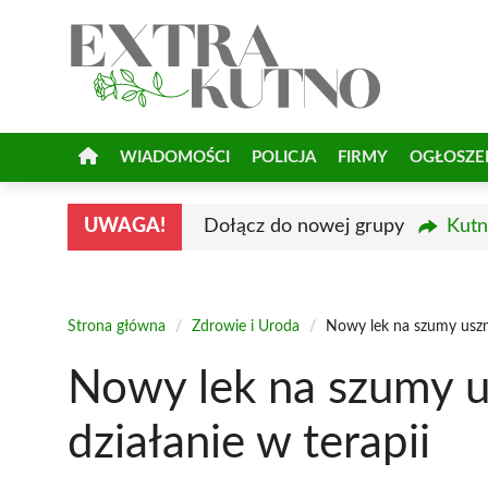
Przejdź
do
treści
WIADOMOŚCI
POLICJA
FIRMY
OGŁOSZE
UWAGA!
Dołącz do nowej grupy
Kutn
Strona główna
/
Zdrowie i Uroda
/
Nowy lek na szumy uszne 
Nowy lek na szumy us
działanie w terapii