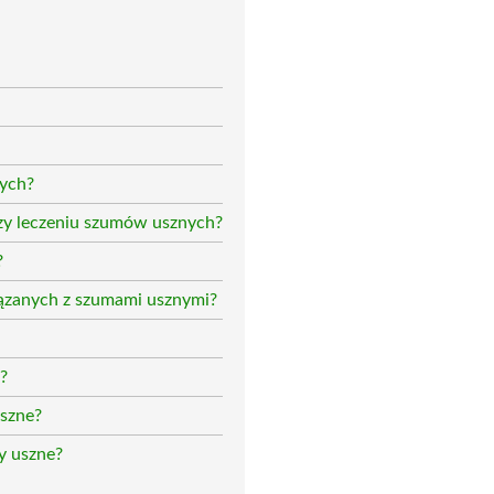
nych?
rzy leczeniu szumów usznych?
?
iązanych z szumami usznymi?
n?
szne?
y uszne?