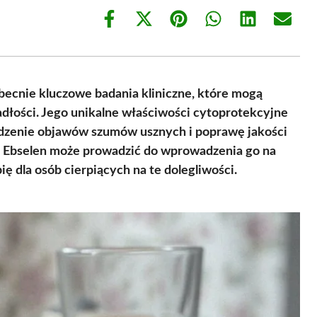
Share
Share
Share
Share
Share
Share
on
on
on
on
on
on
Facebook
X
Pinterest
WhatsApp
LinkedIn
Email
(Twitter)
becnie kluczowe badania kliniczne, które mogą
adłości. Jego unikalne właściwości cytoprotekcyjne
godzenie objawów szumów usznych i poprawę jakości
a Ebselen może prowadzić do wprowadzenia go na
ię dla osób cierpiących na te dolegliwości.