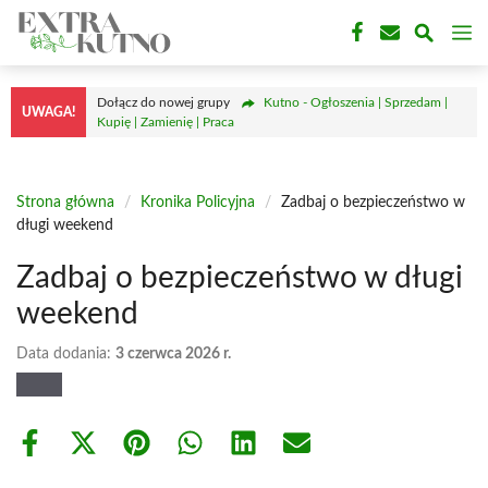
Przejdź
M
do
treści
Dołącz do nowej grupy
Kutno - Ogłoszenia | Sprzedam |
UWAGA!
Kupię | Zamienię | Praca
Strona główna
/
Kronika Policyjna
/
Zadbaj o bezpieczeństwo w
długi weekend
Zadbaj o bezpieczeństwo w długi
weekend
Data dodania:
3 czerwca 2026 r.
Share
Share
Share
Share
Share
Share
on
on
on
on
on
on
Facebook
X
Pinterest
WhatsApp
LinkedIn
Email