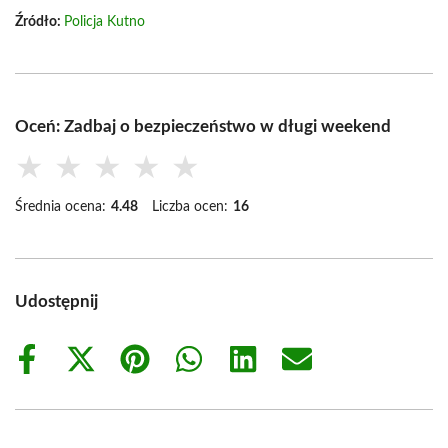
Źródło:
Policja Kutno
Oceń: Zadbaj o bezpieczeństwo w długi weekend
★
★
★
★
★
Średnia ocena:
4.48
Liczba ocen:
16
Udostępnij
Share
Share
Share
Share
Share
Share
on
on
on
on
on
on
Facebook
X
Pinterest
WhatsApp
LinkedIn
Email
(Twitter)