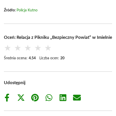
Źródło:
Policja Kutno
Oceń: Relacja z Pikniku „Bezpieczny Powiat” w Imielnie
★
★
★
★
★
Średnia ocena:
4.54
Liczba ocen:
20
Udostępnij
Share
Share
Share
Share
Share
Share
on
on
on
on
on
on
Facebook
X
Pinterest
WhatsApp
LinkedIn
Email
(Twitter)