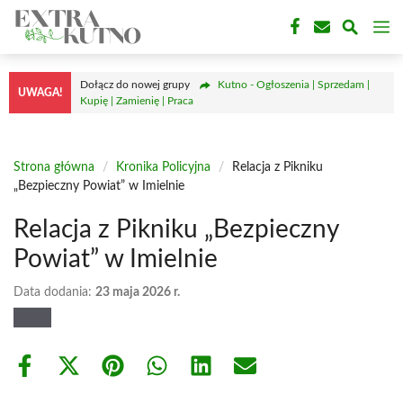
Przejdź
M
do
treści
Dołącz do nowej grupy
Kutno - Ogłoszenia | Sprzedam |
UWAGA!
Kupię | Zamienię | Praca
Strona główna
/
Kronika Policyjna
/
Relacja z Pikniku
„Bezpieczny Powiat” w Imielnie
Relacja z Pikniku „Bezpieczny
Powiat” w Imielnie
Data dodania:
23 maja 2026 r.
Share
Share
Share
Share
Share
Share
on
on
on
on
on
on
Facebook
X
Pinterest
WhatsApp
LinkedIn
Email