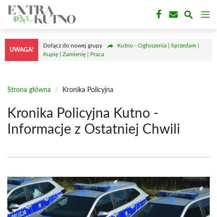
Przejdź
M
do
treści
Dołącz do nowej grupy
Kutno - Ogłoszenia | Sprzedam |
UWAGA!
Kupię | Zamienię | Praca
Strona główna
/
Kronika Policyjna
Kronika Policyjna Kutno -
Informacje z Ostatniej Chwili