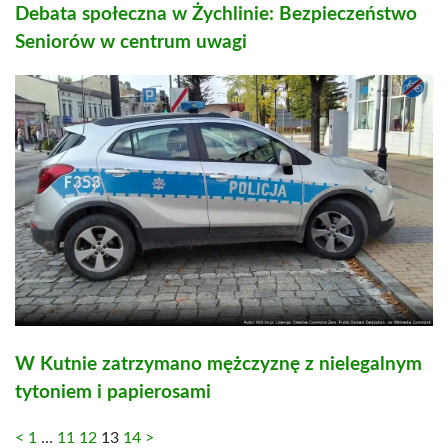
Debata społeczna w Żychlinie: Bezpieczeństwo
Seniorów w centrum uwagi
W Kutnie zatrzymano mężczyznę z nielegalnym
tytoniem i papierosami
<
1
…
11
12
13
14
>