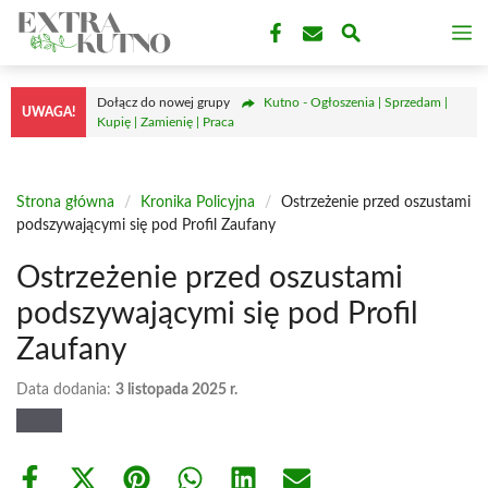
Przejdź
M
do
treści
Dołącz do nowej grupy
Kutno - Ogłoszenia | Sprzedam |
UWAGA!
Kupię | Zamienię | Praca
Strona główna
/
Kronika Policyjna
/
Ostrzeżenie przed oszustami
podszywającymi się pod Profil Zaufany
Ostrzeżenie przed oszustami
podszywającymi się pod Profil
Zaufany
Data dodania:
3 listopada 2025 r.
Share
Share
Share
Share
Share
Share