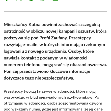
on
on
on
on
on
on
Facebook
X
Pinterest
WhatsApp
LinkedIn
Email
(Twitter)
Mieszkańcy Kutna powinni zachować szczególną
ostrożność w obliczu nowej kampanii oszustw, która
podszywa się pod Profil Zaufany. Przestępcy
rozsyłają e-maile, w których informują o rzekomym
logowaniu z nowego urządzenia. Osoby, które
nawiążą kontakt z podanym w wiadomości
numerem telefonu, mogą stać się ofiarami oszustwa.
Poniżej przedstawiono kluczowe informacje
dotyczące tego niebezpieczeństwa.
Przestępcy tworzą fałszywe wiadomości, które mogą
wprowadzić w błąd nieświadomych użytkowników. Po
otrzymaniu wiadomości, osoba zdezorientowana dzwoni
pod wskazany numer, gdzie jest informowana, że jej dane