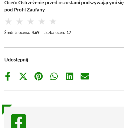
Oceń: Ostrzeżenie przed oszustami podszywającymi się
pod Profil Zaufany
★
★
★
★
★
Średnia ocena:
4.69
Liczba ocen:
17
Udostępnij
Share
Share
Share
Share
Share
Share
on
on
on
on
on
on
Facebook
X
Pinterest
WhatsApp
LinkedIn
Email
(Twitter)