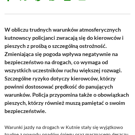
on
on
on
on
on
on
Facebook
X
Pinterest
WhatsApp
LinkedIn
Email
(Twitter)
W obliczu trudnych warunków atmosferycznych
kutnowscy policjanci zwracają się do kierowców i
pieszych z prośbą o szczególną ostrożność.
Zmieniająca się pogoda wpływa negatywnie na
bezpieczeństwo na drogach, co wymaga od
wszystkich uczestników ruchu większej rozwagi.
Szczególne ryzyko dotyczy kierowców, którzy
powinni dostosować prędkość do panujących
warunków. Policja przypomina także o obowiązkach
pieszych, którzy również muszą pamiętać o swoim
bezpieczeństwie.
Warunki jazdy na drogach w Kutnie stały się wyjątkowo
trudne z powodu opadów śniegu oraz marznącego deszczu.