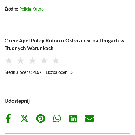
Źródło:
Policja Kutno
Oceń: Apel Policji Kutno o Ostrożność na Drogach w
Trudnych Warunkach
★
★
★
★
★
Średnia ocena:
4.67
Liczba ocen:
5
Udostępnij
Share
Share
Share
Share
Share
Share
on
on
on
on
on
on
Facebook
X
Pinterest
WhatsApp
LinkedIn
Email
(Twitter)