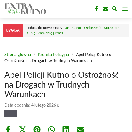
Przejdź
M
do
treści
Dołącz do nowej grupy
Kutno - Ogłoszenia | Sprzedam |
UWAGA!
Kupię | Zamienię | Praca
Strona główna
/
Kronika Policyjna
/
Apel Policji Kutno o
Ostrożność na Drogach w Trudnych Warunkach
Apel Policji Kutno o Ostrożność
na Drogach w Trudnych
Warunkach
Data dodania:
4 lutego 2026 r.
Share
Share
Share
Share
Share
Share